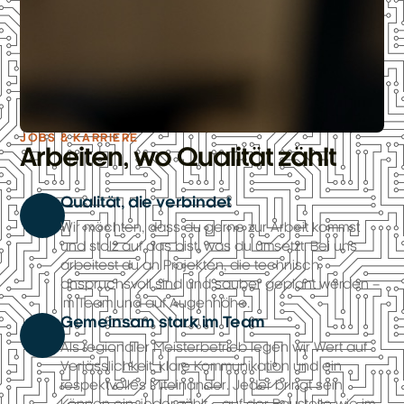
JOBS & KARRIERE
Arbeiten, wo Qualität zählt
Qualität, die verbindet
Wir möchten, dass du gerne zur Arbeit kommst
und stolz auf das bist, was du umsetzt. Bei uns
arbeitest du an Projekten, die technisch
anspruchsvoll sind und sauber geplant werden –
im Team und auf Augenhöhe.
Gemeinsam stark im Team
Als regionaler Meisterbetrieb legen wir Wert auf
Verlässlichkeit, klare Kommunikation und ein
respektvolles Miteinander. Jeder bringt sein
Können ein, jeder zählt – auf der Baustelle wie im