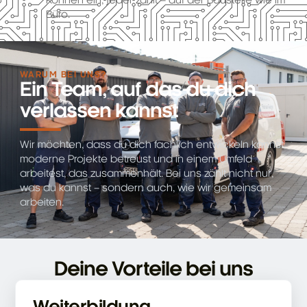
Büro.
WARUM BEI UNS?
Ein Team, auf das du dich
verlassen kannst
Wir möchten, dass du dich fachlich entwickeln kannst,
moderne Projekte betreust und in einem Umfeld
arbeitest, das zusammenhält. Bei uns zählt nicht nur,
was du kannst – sondern auch, wie wir gemeinsam
arbeiten.
Deine Vorteile bei uns
Weiterbildung